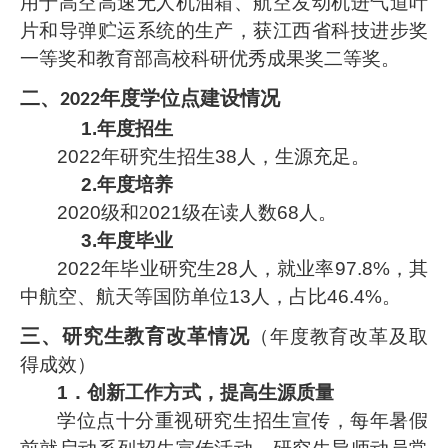
用于高空高速无人机油箱、航空发动机进气道叶
片和导弹贮运系统的生产，获江西省科技进步奖
一等奖和教育部高校科研优秀成果奖二等奖。
二、
年度学位点建设
情况
2022
1.年度招生
202
2
年研究生招生
38
人，生源充足。
2.年度培养
2
020
级和
2
021
级在读人数
68
人。
3.年度毕业
202
2
年毕业研究生
28
人，就业率
97.8
%，其
中航空、航天等国防单位
13
人，占比
46.4
%。
三、研究生教育改革情况
（年度教育改革及取
得成效）
1．创新工作方式，提高生源质量
学位点十分重视研究生招生宣传，每年暑假