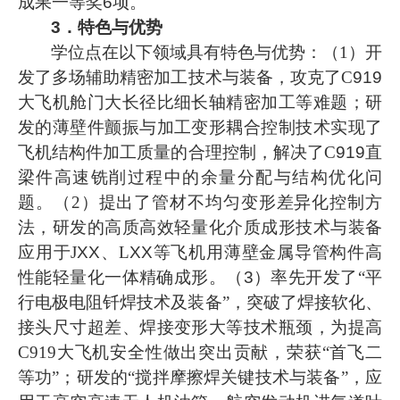
成果一等奖6项。
3．
特色与优势
学位点在以下领域具有特色与优势：
（
1）开
发了多场辅助精密加工技术与装备，攻克了C
919
大飞机舱门大长径比细长轴精密加工等难题；研
发的薄壁件颤振与加工变形耦合控制技术实现了
飞机结构件加工质量的合理控制，解决了
C
919
直
梁件高速铣削过程中的余量分配与结构优化问
题。（
2）提出了管材不均匀变形差异化控制方
法，研发的高质高效轻量化介质成形技术与装备
应用于J
XX
、
L
XX
等飞机用薄壁金属导管构件高
性能轻量化一体精确成形。
（
3
）率先开发了
“平
行电极电阻钎焊技术及装备”，突破了焊接软化、
接头尺寸超差、焊接变形大等技术瓶颈，为提高
C919大飞机安全性做出突出贡献，荣获“首飞二
等功”；研发的“搅拌摩擦焊关键技术与装备”，应