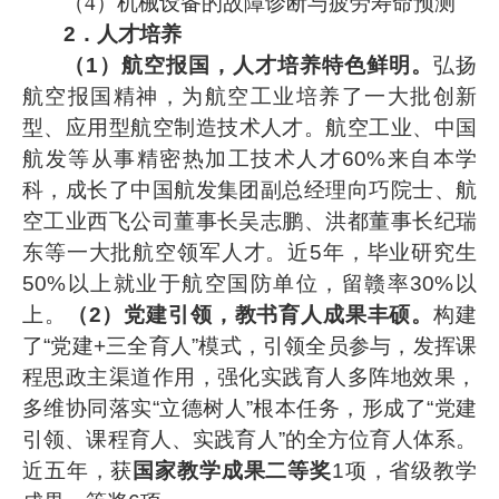
（
4）机械设备的故障诊断与疲劳寿命预测
2．
人才培养
（
1）航空报国，人才培养特色鲜明。
弘扬
航空报国精神，为航空工业培养了一大批创新
型、应用型
航空制造
技术人才。航空工业、中国
航发等从事精密热加工技术人才
60%来自本学
科，成长了中国航发集团副总经理向巧院士、航
空工业西飞公司董事长吴志鹏、洪都董事长纪瑞
东等一大批航空领军人才。近5年，毕业研究生
50%以上就业于航空国防单位，留赣率30%以
上。
（
2）党建引领，教书育人成果丰硕。
构建
了
“
党建
+三全育人”模式，引领全员参与，发挥课
程思政主渠道作用，强化实践育人多阵地效果，
多维协同落实“立德树人”根本任务，形成了“党建
引领、课程育人、实践育人”的全方位育人体系。
近五年，获
国家教学成果二等奖
1项，省级教学