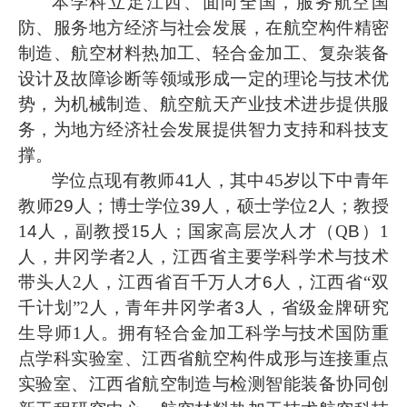
本学科立足江西、面向全国，服务航空国
防、服务地方经济与社会发展，在航空构件精密
制造、航空材料热加工、轻合金加工、复杂装备
设计及故障诊断等领域形成一定的理论与技术优
势，为机械制造、航空航天产业技术进步提供服
务，为地方经济社会发展提供智力支持和科技支
撑。
学位点现有教师
4
1
人，其中
45岁以下中青年
教师
29
人；博士学位
39
人，硕士学位
2
人；教授
1
4
人，副教授
1
5
人；国家高层次人才（
Q
B
）
1
人，井冈学者2人，江西省主要学科学术与技术
带头人2人，江西省百千万人才
6
人，江西省
“双
千计划”2人，青年井冈学者
3
人，省级金牌研究
生导师
1人。拥有轻合金加工科学与技术国防重
点学科实验室、江西省航空构件成形与连接重点
实验室、江西省航空制造与检测智能装备协同创