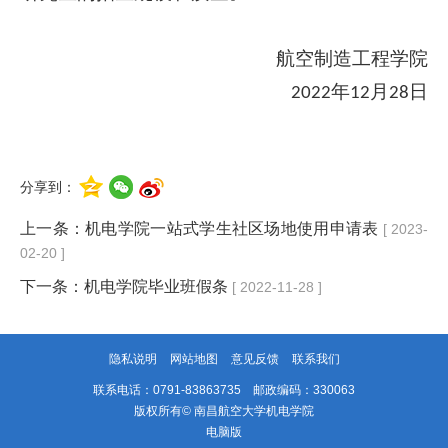
航空制造工程学院
年
月
日
2
022
1
2
2
8
分享到：
上一条：
机电学院一站式学生社区场地使用申请表
[ 2023-
02-20 ]
下一条：
机电学院毕业班假条
[ 2022-11-28 ]
隐私说明
网站地图
意见反馈
联系我们
联系电话：0791-83863735 邮政编码：330063
版权所有© 南昌航空大学机电学院
电脑版